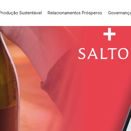
Produção Sustentável
Relacionamentos Prósperos
Governanç